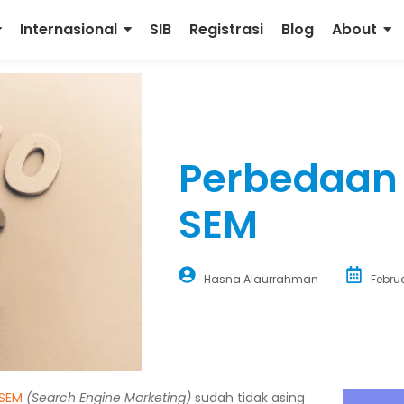
Internasional
SIB
Registrasi
Blog
About
Perbedaan
SEM
Hasna Alaurrahman
Febru
SEM
(Search Engine Marketing)
sudah tidak asing