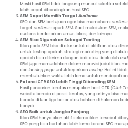
Meski hasil SEM tidak langsung muncul seketika setel
lebih cepat dibandingkan hasil SEO.
SEM Dapat Memilih Target
Audience
SEO dan SEM bertujuan agar bisa memahami
audiens
target
audiens
seperti SEM. Saat melakukan SEM, maka
audiens berdasarkan umur, lokasi, dan lainnya.
SEM Bisa Digunakan Sebagai Testing
Iklan pada SEM bisa di atur untuk di aktifkan atau din
untuk testing apakah strategi marketing yang dilakuk
apakah bisa diterima dengan baik atau tidak oleh
aud
SEM juga memudahkan dalam merevisi judul iklan, m
dari
landing page
untuk keperluan
testing
. Hal ini tid
membutuhkan waktu lebih lama untuk mendapatkan h
Potensi CTR SEO Lebih Tinggi Dibanding SEM
Hasil pencarian teratas merupakan hasil CTR
(Click T
website berada di posisi teratas, yang artinya bisa me
berada di luar tiga besar atau bahkan di halaman k
banyak.
SEO Baik untuk Jangka Panjang
Iklan SEM hanya akan aktif selama iklan tersebut diba
SEO yang bisa bertahan lebih lama karena SEO merup