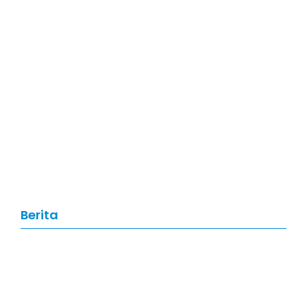
Artikel
,
Data Science
Data Science: Pengertian, Manfaat,
Skill, dan Prospek Karier di Tahun
2026
Berita