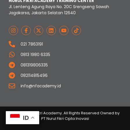
NURUL FIKRI ACADEMY TRAINING CENTER
Jl. Lenteng Agung Raya No. 20C Srengseng Sawah
Jagakarsa, Jakarta Selatan 12640
021 7863191
0813 1980 6335
081319806335
082114815496
info@nfacademy.id
© 2023 Nurul Fikri Academy. All Rights Reserved Owned by
ID
PT Nurul Fikri Cipta Inovasi