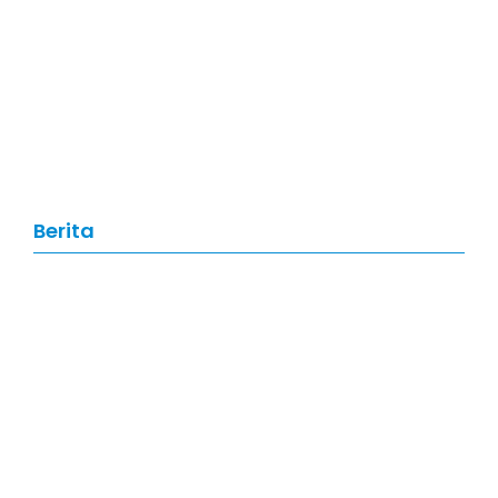
Artikel
,
Data Science
Data Science: Pengertian, Manfaat,
Skill, dan Prospek Karier di Tahun
2026
Berita