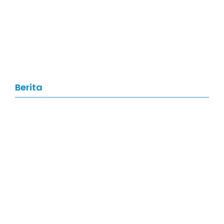
Artikel
,
Data Science
Data Science: Pengertian, Manfaat,
Skill, dan Prospek Karier di Tahun
2026
Berita