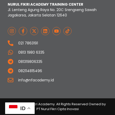
NURUL FIKRI ACADEMY TRAINING CENTER
Jl. Lenteng Agung Raya No. 20C Srengseng Sawah
Jagakarsa, Jakarta Selatan 12640
021 7863191
0813 1980 6335
081319806335
082114815496
info@nfacademy.id
© 2023 Nurul Fikri Academy. All Rights Reserved Owned by
ID
PT Nurul Fikri Cipta Inovasi