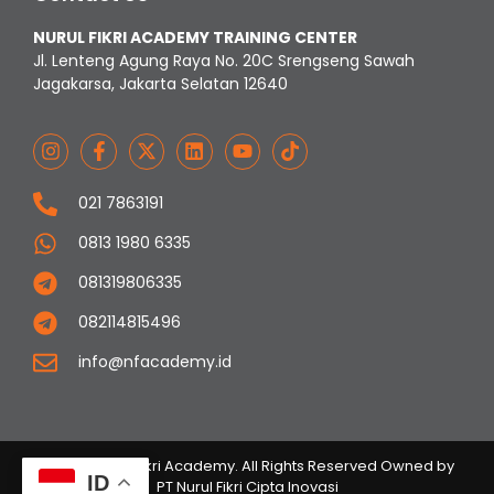
NURUL FIKRI ACADEMY TRAINING CENTER
Jl. Lenteng Agung Raya No. 20C Srengseng Sawah
Jagakarsa, Jakarta Selatan 12640
021 7863191
0813 1980 6335
081319806335
082114815496
info@nfacademy.id
© 2023 Nurul Fikri Academy. All Rights Reserved Owned by
ID
PT Nurul Fikri Cipta Inovasi