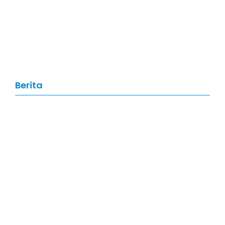
Artikel
,
Data Science
Data Science: Pengertian, Manfaat,
Skill, dan Prospek Karier di Tahun
2026
Berita