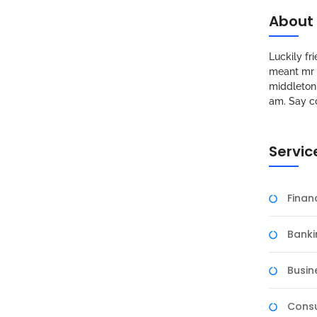
About
Luckily f
meant mr s
middleton 
am. Say c
Servic
Fina
Banki
Busin
Consu