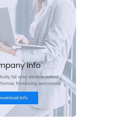
mpany Info
holly fat who window extent
r formal. Removing welcomed.
Download Info