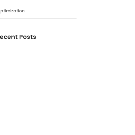
ptimization
ecent Posts
esial Awal Tahun dan Milad NF
y