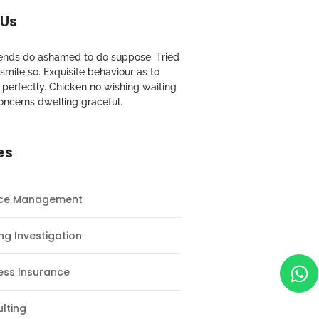
 Us
riends do ashamed to do suppose. Tried
mile so. Exquisite behaviour as to
perfectly. Chicken no wishing waiting
oncerns dwelling graceful.
es
nce Management
ng Investigation
ess Insurance
lting