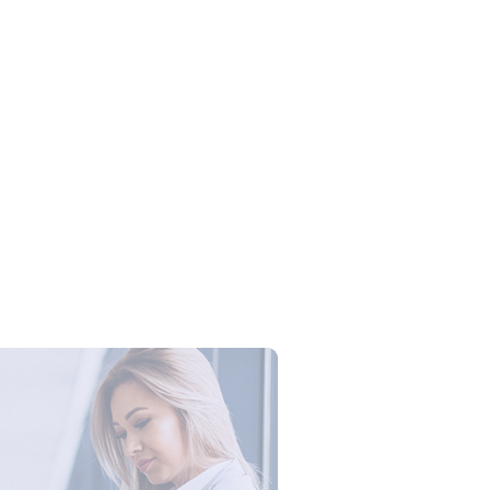
Campus Series: Cyber Security –
ber Defense dengan Agent AI