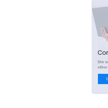
ademy
n Keterampilan Anda Di era digital saat ini, desain
n. Kursus Desain Grafis di NF Academy menawarkan
ta memahami konsep dasar hingga teknik lanjutan
Co
She w
eithe