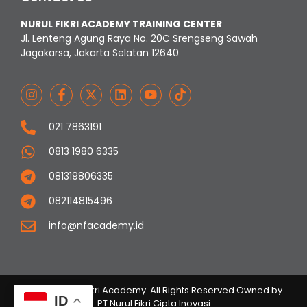
NURUL FIKRI ACADEMY TRAINING CENTER
Jl. Lenteng Agung Raya No. 20C Srengseng Sawah
Jagakarsa, Jakarta Selatan 12640
021 7863191
0813 1980 6335
081319806335
082114815496
info@nfacademy.id
© 2023 Nurul Fikri Academy. All Rights Reserved Owned by
ID
PT Nurul Fikri Cipta Inovasi