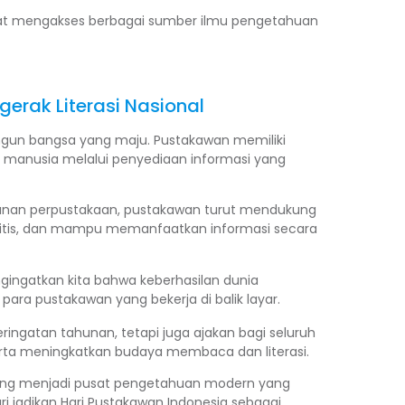
at mengakses berbagai sumber ilmu pengetahuan
erak Literasi Nasional
gun bangsa yang maju. Pustakawan memiliki
a manusia melalui penyediaan informasi yang
 layanan perpustakaan, pustakawan turut mendukung
ritis, dan mampu memanfaatkan informasi secara
ingatkan kita bahwa keberhasilan dunia
i para pustakawan yang bekerja di balik layar.
ingatan tahunan, tetapi juga ajakan bagi seluruh
rta meningkatkan budaya membaca dan literasi.
ang menjadi pusat pengetahuan modern yang
 jadikan Hari Pustakawan Indonesia sebagai