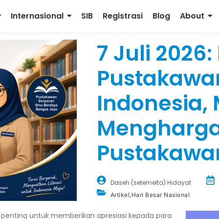
Internasional
SIB
Registrasi
Blog
About
7 Juli 2026:
Pustakawa
Indonesia
Mengharga
Pustakawa
Daseh (setemelta) Hidayat
Artikel
,
Hari Besar Nasional
enting untuk memberikan apresiasi kepada para