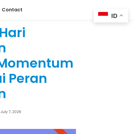
Contact
ID
 Hari
n
, Momentum
i Peran
n
July 7, 2026