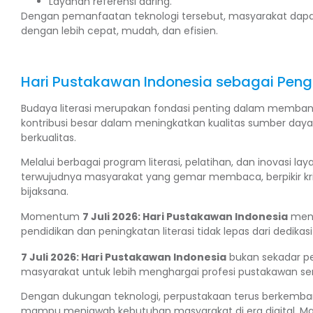
Layanan referensi daring.
Dengan pemanfaatan teknologi tersebut, masyarakat dap
dengan lebih cepat, mudah, dan efisien.
Hari Pustakawan Indonesia sebagai Pengg
Budaya literasi merupakan fondasi penting dalam memban
kontribusi besar dalam meningkatkan kualitas sumber day
berkualitas.
Melalui berbagai program literasi, pelatihan, dan inovasi
terwujudnya masyarakat yang gemar membaca, berpikir k
bijaksana.
Momentum
7 Juli 2026: Hari Pustakawan Indonesia
meng
pendidikan dan peningkatan literasi tidak lepas dari dedikas
7 Juli 2026: Hari Pustakawan Indonesia
bukan sekadar per
masyarakat untuk lebih menghargai profesi pustakawan se
Dengan dukungan teknologi, perpustakaan terus berkemb
mampu menjawab kebutuhan masyarakat di era digital. Mari