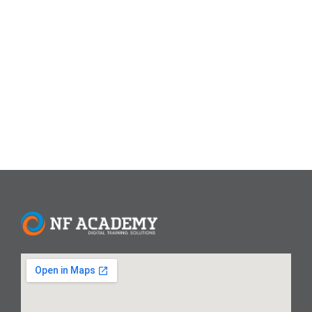
Artikel
,
Data Science
Data Science: Pengertian, Manfaat,
Skill, dan Prospek Karier di Tahun
2026