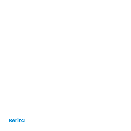
Artikel
,
Data Science
Data Science: Pengertian, Manfaat,
Skill, dan Prospek Karier di Tahun
2026
Berita