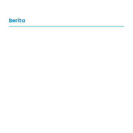
Berita
Artikel
,
Hari Besar Nasional
Kebangkitan Teknologi Nasional
2026: Membangun Indonesia melalui