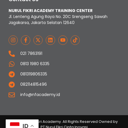
NURUL FIKRI ACADEMY TRAINING CENTER
Jl. Lenteng Agung Raya No. 20C Srengseng Sawah
Jagakarsa, Jakarta Selatan 12640
021 7863191
0813 1980 6335
081319806335
082114815496
info@nfacademy.id
© 2023 Nurul Fikri Academy. All Rights Reserved Owned by
ID
PT Nurul Fikri Cipta Inovasi