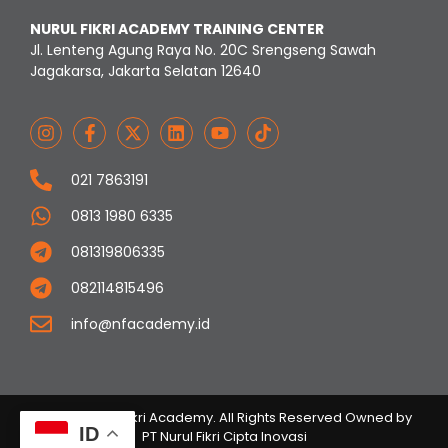
NURUL FIKRI ACADEMY TRAINING CENTER
Jl. Lenteng Agung Raya No. 20C Srengseng Sawah
Jagakarsa, Jakarta Selatan 12640
021 7863191
0813 1980 6335
081319806335
082114815496
info@nfacademy.id
© 2023 Nurul Fikri Academy. All Rights Reserved Owned by
ID
PT Nurul Fikri Cipta Inovasi