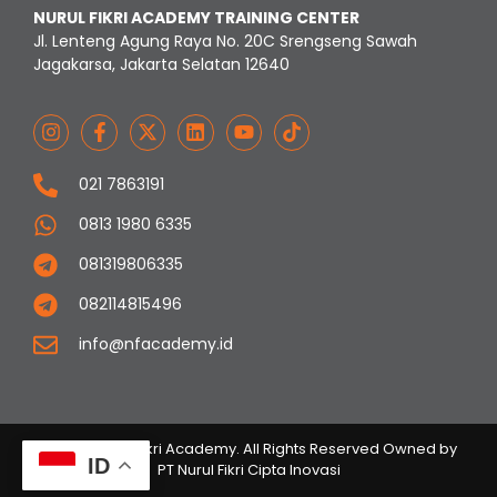
NURUL FIKRI ACADEMY TRAINING CENTER
Jl. Lenteng Agung Raya No. 20C Srengseng Sawah
Jagakarsa, Jakarta Selatan 12640
021 7863191
0813 1980 6335
081319806335
082114815496
info@nfacademy.id
© 2023 Nurul Fikri Academy. All Rights Reserved Owned by
ID
PT Nurul Fikri Cipta Inovasi