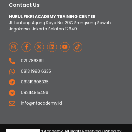
Contact Us
NURUL FIKRI ACADEMY TRAINING CENTER
Jl. Lenteng Agung Raya No. 20C Srengseng Sawah
Jagakarsa, Jakarta Selatan 12640
021 7863191
0813 1980 6335
081319806335
082114815496
info@nfacademy.id
© 2023 Nurul Fikri Academy. All Rights Reserved Owned by