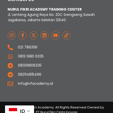
NURUL FIKRI ACADEMY TRAINING CENTER
Jl. Lenteng Agung Raya No. 20C Srengseng Sawah
Jagakarsa, Jakarta Selatan 12640
021 7863191
0813 1980 6335
081319806335
082114815496
info@nfacademy.id
© 2023 Nurul Fikri Academy. All Rights Reserved Owned by
ID
PT Nurul Fikri Cipta Inovasi