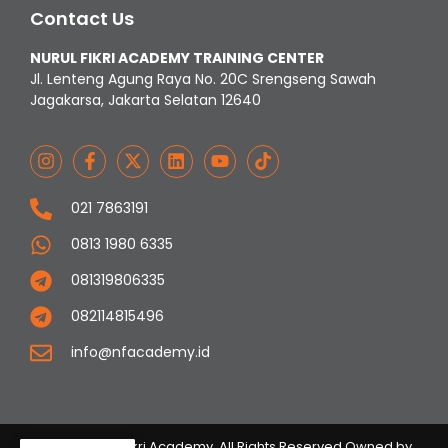
Contact Us
NURUL FIKRI ACADEMY TRAINING CENTER
Jl. Lenteng Agung Raya No. 20C Srengseng Sawah
Jagakarsa, Jakarta Selatan 12640
021 7863191
0813 1980 6335
081319806335
082114815496
info@nfacademy.id
© 2023 Nurul Fikri Academy. All Rights Reserved Owned by