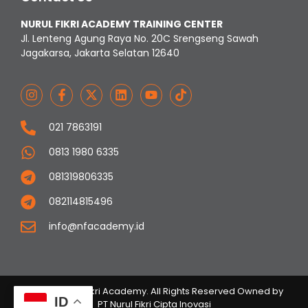
NURUL FIKRI ACADEMY TRAINING CENTER
Jl. Lenteng Agung Raya No. 20C Srengseng Sawah
Jagakarsa, Jakarta Selatan 12640
021 7863191
0813 1980 6335
081319806335
082114815496
info@nfacademy.id
© 2023 Nurul Fikri Academy. All Rights Reserved Owned by
ID
PT Nurul Fikri Cipta Inovasi