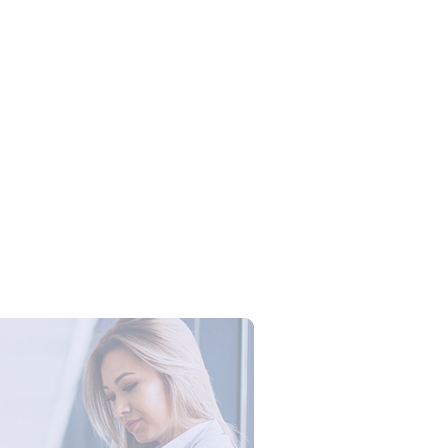
Campus Series: Cyber Security –
ber Defense dengan Agent AI