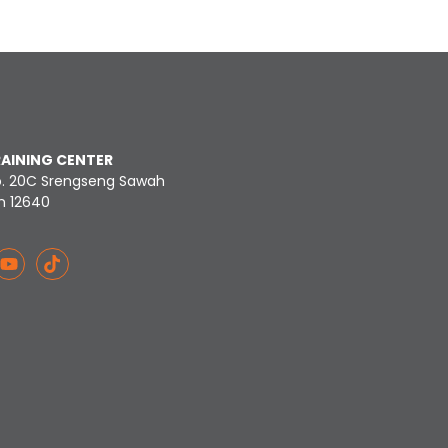
RAINING CENTER
o. 20C Srengseng Sawah
n 12640