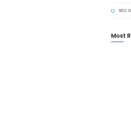
SEO O
Buatan untuk Konten
Most R
tasi dengan perkembangan teknologi agar tetap
dalah Meta AI, sebuah kecerdasan buatan yang
 dirancang untuk membantu konten kreator dalam
Promo Sp
Academ