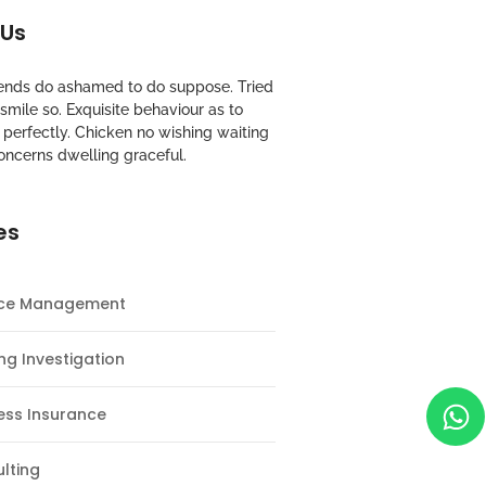
 Us
riends do ashamed to do suppose. Tried
mile so. Exquisite behaviour as to
perfectly. Chicken no wishing waiting
oncerns dwelling graceful.
es
nce Management
ng Investigation
ess Insurance
lting