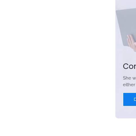
Co
She w
eithe