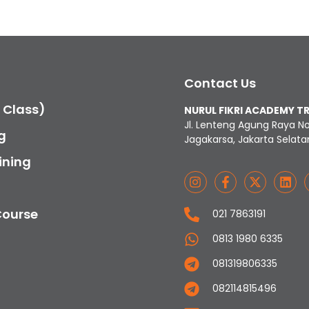
Contact Us
c Class)
NURUL FIKRI ACADEMY T
Jl. Lenteng Agung Raya N
g
Jagakarsa, Jakarta Selata
ining
Course
021 7863191
0813 1980 6335
081319806335
082114815496