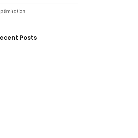
ptimization
ecent Posts
esial Awal Tahun dan Milad NF
y