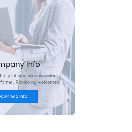
mpany Info
holly fat who window extent
r formal. Removing welcomed.
Download Info