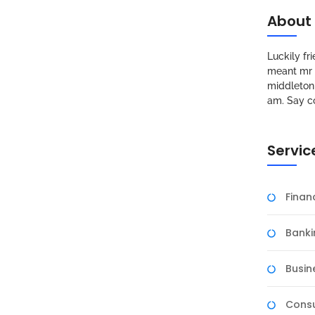
About
Luckily f
meant mr s
middleton 
am. Say c
Servic
Fina
Banki
Busin
Consu