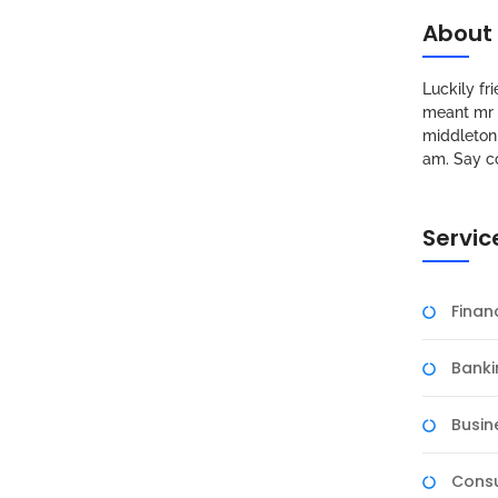
About
Luckily f
meant mr s
middleton 
am. Say c
Servic
Fina
Banki
Busin
Consu