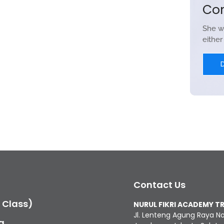
Co
She w
eithe
Contact Us
c Class)
NURUL FIKRI ACADEMY T
Jl. Lenteng Agung Raya N
g