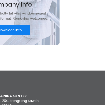
mpany Info
holly fat who window extent
r formal. Removing welcomed.
Download Info
RAINING CENTER
o. 20C Srengseng Sawah