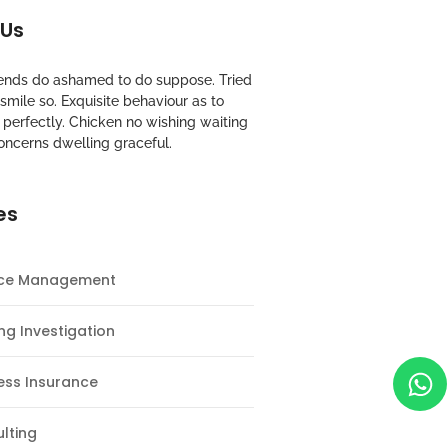
 Us
riends do ashamed to do suppose. Tried
mile so. Exquisite behaviour as to
perfectly. Chicken no wishing waiting
oncerns dwelling graceful.
es
nce Management
ng Investigation
ess Insurance
lting