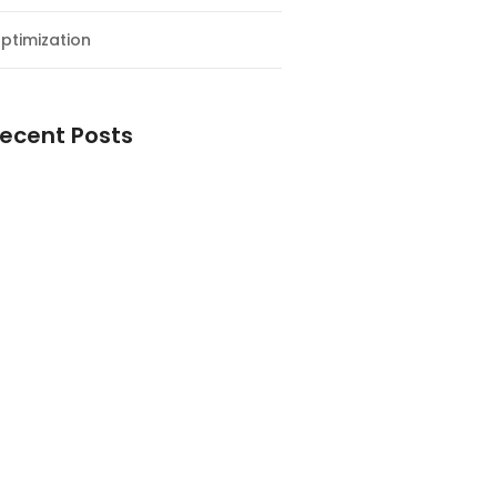
ptimization
ecent Posts
esial Awal Tahun dan Milad NF
y
eran Nasional 2026: Menghargai
a Veteran Indonesia