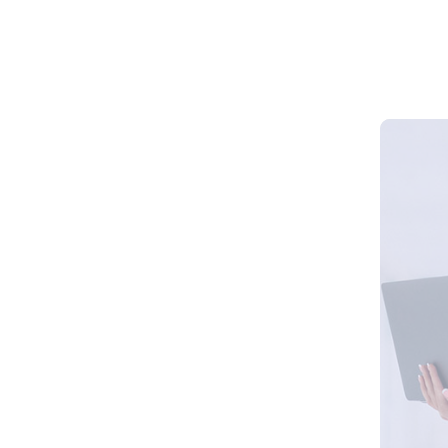
Makna, T
Anak Ind