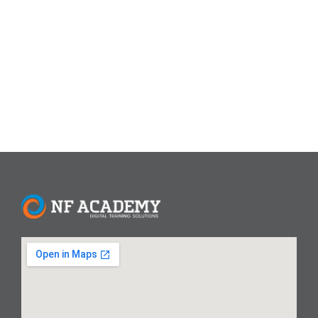
memiliki fungsi yang mirip, ada perbedaan signifikan
dalam hal fitur, harga, dan kemudahan penggunaan. Artikel
ini akan membandingkan Adobe Photoshop dan GIMP
untuk membantu Anda menentukan mana yang lebih...
Read More