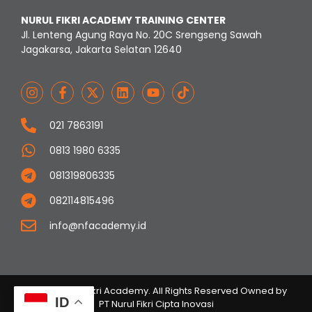
NURUL FIKRI ACADEMY TRAINING CENTER
Jl. Lenteng Agung Raya No. 20C Srengseng Sawah
Jagakarsa, Jakarta Selatan 12640
021 7863191
0813 1980 6335
081319806335
082114815496
info@nfacademy.id
© 2023 Nurul Fikri Academy. All Rights Reserved Owned by
ID
PT Nurul Fikri Cipta Inovasi