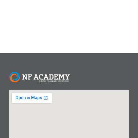
Asyura disunnahkan (mustahab) berdasarkan kesepakatan
ulama. Dalilnya: Hadits Shahih...
Read More