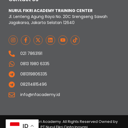
NURUL FIKRI ACADEMY TRAINING CENTER
Jl. Lenteng Agung Raya No. 20C Srengseng Sawah
Jagakarsa, Jakarta Selatan 12640
021 7863191
0813 1980 6335
081319806335
082114815496
info@nfacademy.id
© 2023 Nurul Fikri Academy. All Rights Reserved Owned by
ID
PT Nurul Fikri Cipta Inovasi