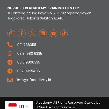
NURUL FIKRI ACADEMY TRAINING CENTER
Jl. Lenteng Agung Raya No. 20C Srengseng Sawah
Jagakarsa, Jakarta Selatan 12640
021 7863191
0813 1980 6335
081319806335
082114815496
info@nfacademy.id
© 2023 Nurul Fikri Academy. All Rights Reserved Owned by
ID
PT Nurul Fikri Cipta Inovasi