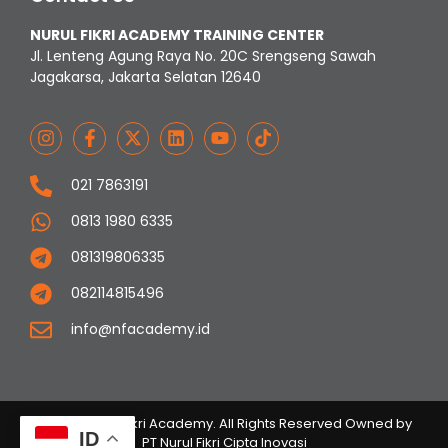
NURUL FIKRI ACADEMY TRAINING CENTER
Jl. Lenteng Agung Raya No. 20C Srengseng Sawah
Jagakarsa, Jakarta Selatan 12640
021 7863191
0813 1980 6335
081319806335
082114815496
info@nfacademy.id
© 2023 Nurul Fikri Academy. All Rights Reserved Owned by
ID
PT Nurul Fikri Cipta Inovasi