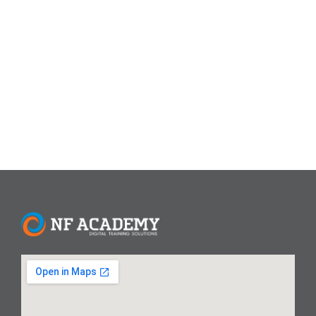
desain grafis menjadi salah satu keterampilan yang sangat
dibutuhkan. Kursus Desain Grafis di NF Academy
menawarkan pelatihan komprehensif yang dirancang
untuk membantu peserta memahami konsep dasar hingga
teknik lanjutan dalam desain grafis. Mengapa Memilih...
Read More