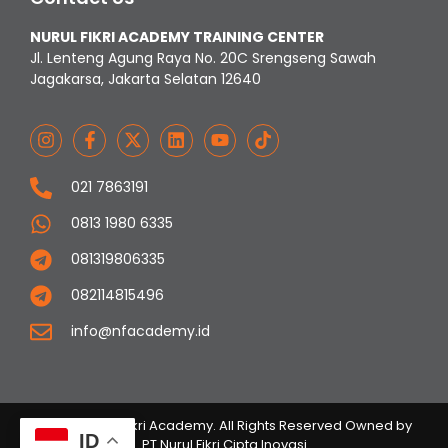
NURUL FIKRI ACADEMY TRAINING CENTER
Jl. Lenteng Agung Raya No. 20C Srengseng Sawah
Jagakarsa, Jakarta Selatan 12640
021 7863191
0813 1980 6335
081319806335
082114815496
info@nfacademy.id
© 2023 Nurul Fikri Academy. All Rights Reserved Owned by
ID
PT Nurul Fikri Cipta Inovasi