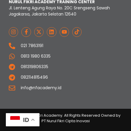
NURUL FIKRI ACADEMY TRAINING CENTER
Jl. Lenteng Agung Raya No. 20C Srengseng Sawah
Jagakarsa, Jakarta Selatan 12640
021 7863191
0813 1980 6335
081319806335
082114815496
info@nfacademy.id
© 2023 Nurul Fikri Academy. All Rights Reserved Owned by
ID
PT Nurul Fikri Cipta Inovasi