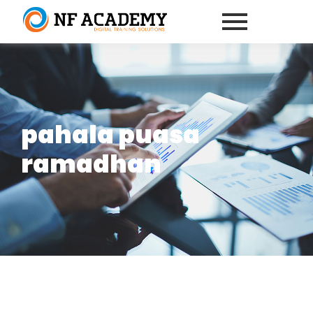
pahala puasa
ramadhan