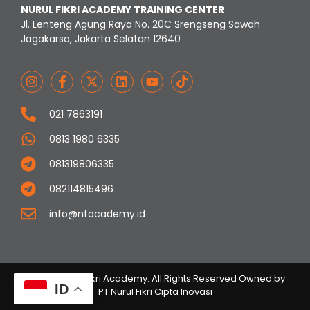
NURUL FIKRI ACADEMY TRAINING CENTER
Jl. Lenteng Agung Raya No. 20C Srengseng Sawah
Jagakarsa, Jakarta Selatan 12640
021 7863191
0813 1980 6335
081319806335
082114815496
info@nfacademy.id
© 2023 Nurul Fikri Academy. All Rights Reserved Owned by
ID
PT Nurul Fikri Cipta Inovasi