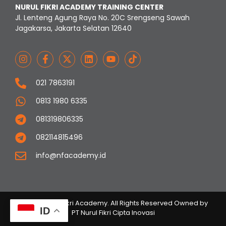
NURUL FIKRI ACADEMY TRAINING CENTER
Jl. Lenteng Agung Raya No. 20C Srengseng Sawah
Jagakarsa, Jakarta Selatan 12640
021 7863191
0813 1980 6335
081319806335
082114815496
info@nfacademy.id
© 2023 Nurul Fikri Academy. All Rights Reserved Owned by
ID
PT Nurul Fikri Cipta Inovasi