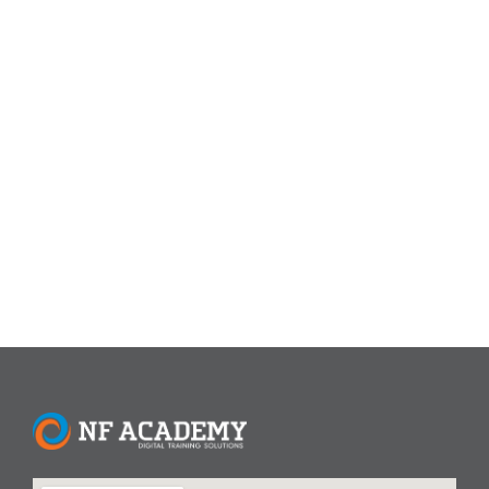
July 26, 2024
/
NF Academy menyelenggarakan Program
Pelatihan SkillUp Linux Basic ini memfokuskan pada
pengenalan dan penggunaan Sistem Operasi Linux untuk
workstation dan desktop. Peserta diberikan pemahaman
tentang sistem operasi linux dan distribusi linux, peserta
juga diajarkan bagaimana menginstal Sistem Operasi
Linux, serta bagaimana mngelola file dan direktori di linux,
mengenal beberapa perintah-perintah dasar yang sering...
Read More