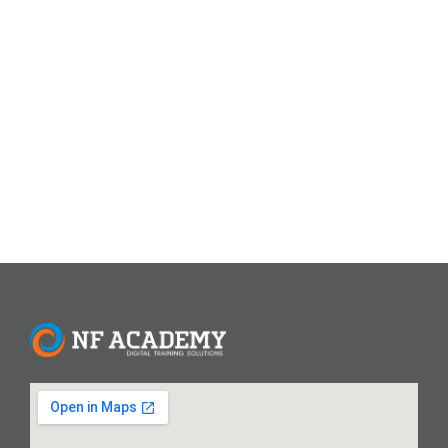
mengenai jaringan komputer dan perencanaan serta
pengembangan jaringan komputer yang menggunakan
perangkat jaringan enterprise seperti router dan
manageable switch khususnya produk router dan switch
CISCO. Tujuan Mampu menginstal, mengonfigurasi,
mengoperasikan, cisco router dan switch pada jaringan...
Read More