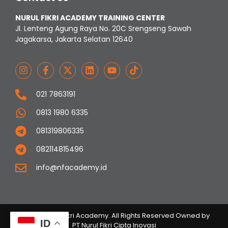
NURUL FIKRI ACADEMY TRAINING CENTER
Jl. Lenteng Agung Raya No. 20C Srengseng Sawah
Jagakarsa, Jakarta Selatan 12640
021 7863191
0813 1980 6335
081319806335
082114815496
info@nfacademy.id
© 2023 Nurul Fikri Academy. All Rights Reserved Owned by
ID
PT Nurul Fikri Cipta Inovasi