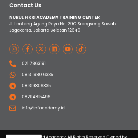
Contact Us
NURUL FIKRI ACADEMY TRAINING CENTER
Jl. Lenteng Agung Raya No. 20C Srengseng Sawah
Jagakarsa, Jakarta Selatan 12640
021 7863191
0813 1980 6335
081319806335
082114815496
info@nfacademy.id
© 2023 Nurul Fikri Academy. All Rights Reserved Owned by