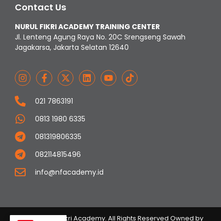
Contact Us
NURUL FIKRI ACADEMY TRAINING CENTER
Jl. Lenteng Agung Raya No. 20C Srengseng Sawah
Jagakarsa, Jakarta Selatan 12640
021 7863191
0813 1980 6335
081319806335
082114815496
info@nfacademy.id
© 2023 Nurul Fikri Academy. All Rights Reserved Owned by