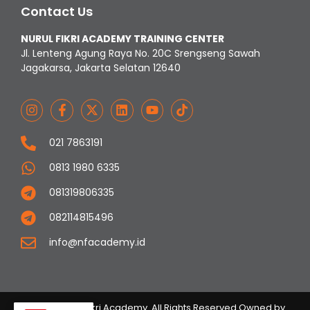
Contact Us
NURUL FIKRI ACADEMY TRAINING CENTER
Jl. Lenteng Agung Raya No. 20C Srengseng Sawah
Jagakarsa, Jakarta Selatan 12640
021 7863191
0813 1980 6335
081319806335
082114815496
info@nfacademy.id
© 2023 Nurul Fikri Academy. All Rights Reserved Owned by