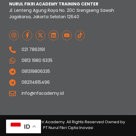
NURUL FIKRI ACADEMY TRAINING CENTER
Jl. Lenteng Agung Raya No. 20C Srengseng Sawah
Jagakarsa, Jakarta Selatan 12640
021 7863191
0813 1980 6335
081319806335
082114815496
info@nfacademy.id
© 2023 Nurul Fikri Academy. All Rights Reserved Owned by
ID
PT Nurul Fikri Cipta Inovasi