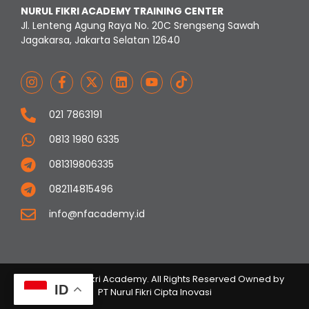
NURUL FIKRI ACADEMY TRAINING CENTER
Jl. Lenteng Agung Raya No. 20C Srengseng Sawah
Jagakarsa, Jakarta Selatan 12640
021 7863191
0813 1980 6335
081319806335
082114815496
info@nfacademy.id
© 2023 Nurul Fikri Academy. All Rights Reserved Owned by
ID
PT Nurul Fikri Cipta Inovasi