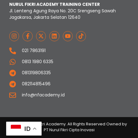
NURUL FIKRI ACADEMY TRAINING CENTER
Jl. Lenteng Agung Raya No. 20C Srengseng Sawah
Jagakarsa, Jakarta Selatan 12640
021 7863191
0813 1980 6335
081319806335
082114815496
info@nfacademy.id
© 2023 Nurul Fikri Academy. All Rights Reserved Owned by
ID
PT Nurul Fikri Cipta Inovasi