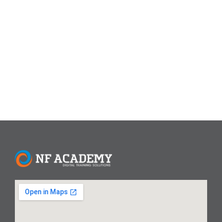
materi training PHP dan MySQL standard ini memfokuskan
pada penggunaan bahasa pemrograman web PHP dan
database MySQL untuk membangun aplikasi database
berbasis web ataupun website dengan mudah dan benar.
Peserta diajarkan menggunakan sintak dan...
Read More