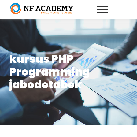
kursus PHP
Programming
jabodetabek