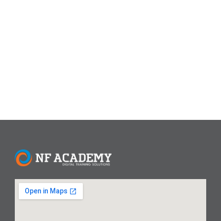
Framework pada materi ini peserta dibimbing dalam
memahami Pemrograman OOP dengan PHP5 dan
menggunakan Framework dalam membuat aplikasi web.
Framework yang digunakan adalah Laravel. Siapa yang
seharusnya mengikuti? Prasyarat Agar...
Read More