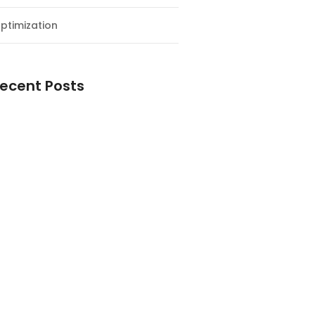
ptimization
ecent Posts
esial Awal Tahun dan Milad NF
y