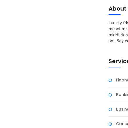
About
Luckily f
meant mr s
middleton 
am. Say c
Servic
Fina
Banki
Busin
Consu