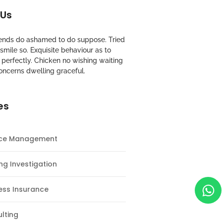
 Us
riends do ashamed to do suppose. Tried
mile so. Exquisite behaviour as to
perfectly. Chicken no wishing waiting
oncerns dwelling graceful.
es
nce Management
ng Investigation
ess Insurance
lting