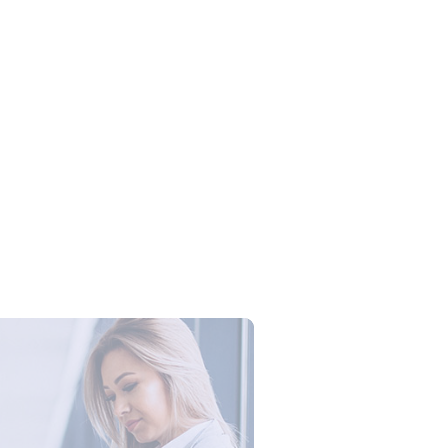
Campus Series: Cyber Security –
ber Defense dengan Agent AI