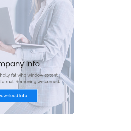
mpany Info
holly fat who window extent
r formal. Removing welcomed.
Download Info