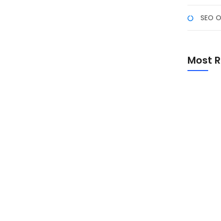
SEO O
on Hingga 50% Kursus
Most R
ik!NF Academy menghadirkan Promo Akhir Tahun 2025
jar makin mudah karena seluruh kelas dilakukan secara
 ini khusus berlaku selama bulan Desember dan tidak...
Promo Sp
Academ