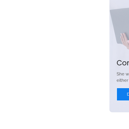
Security ini merupakan materi lanjutan Linux Basic
 Melalui materi ini, para peserta akan diperkenalkan
mputer ~ terutama yang berbasis Open Source.
kan memiliki...
Co
She w
eithe