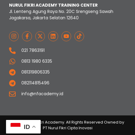
NURUL FIKRI ACADEMY TRAINING CENTER
Jl. Lenteng Agung Raya No. 20C Srengseng Sawah
Jagakarsa, Jakarta Selatan 12640
021 7863191
0813 1980 6335
081319806335
082114815496
info@nfacademy.id
© 2023 Nurul Fikri Academy. All Rights Reserved Owned by
ID
PT Nurul Fikri Cipta Inovasi