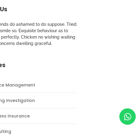
 Us
riends do ashamed to do suppose. Tried
mile so. Exquisite behaviour as to
perfectly. Chicken no wishing waiting
oncerns dwelling graceful.
es
nce Management
ng Investigation
ess Insurance
lting