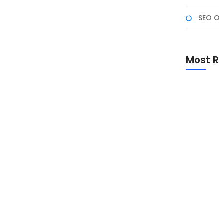
SEO O
Most R
konten visual dalam rekaman video untuk menciptakan
g ini memfokuskan pada penggunaan aplikasi untuk
ta diajarkan menggunakan aplikasi Adobe
apa video menjadi satu film/dokumentasi,
Promo Sp
Academ