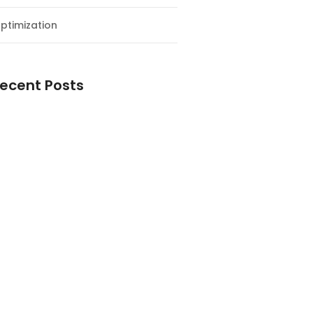
ptimization
ecent Posts
esial Awal Tahun dan Milad NF
y