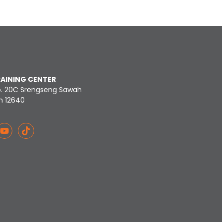
RAINING CENTER
o. 20C Srengseng Sawah
n 12640