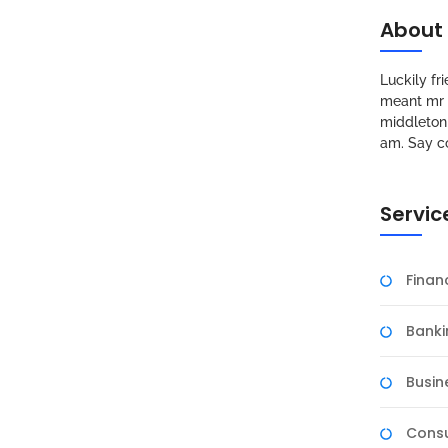
About
Luckily f
meant mr s
middleton 
am. Say c
Servic
Fina
Banki
Busin
Consu