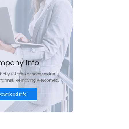
mpany Info
holly fat who window extent
r formal. Removing welcomed.
Download Info