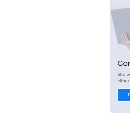
Co
She w
eithe