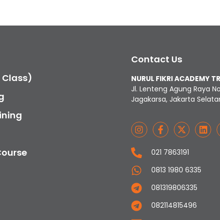
Contact Us
c Class)
NURUL FIKRI ACADEMY T
Jl. Lenteng Agung Raya N
g
Jagakarsa, Jakarta Selata
ining
Course
021 7863191
0813 1980 6335
081319806335
082114815496