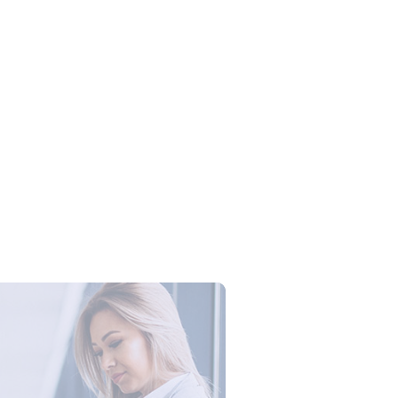
Campus Series: Cyber Security –
ber Defense dengan Agent AI