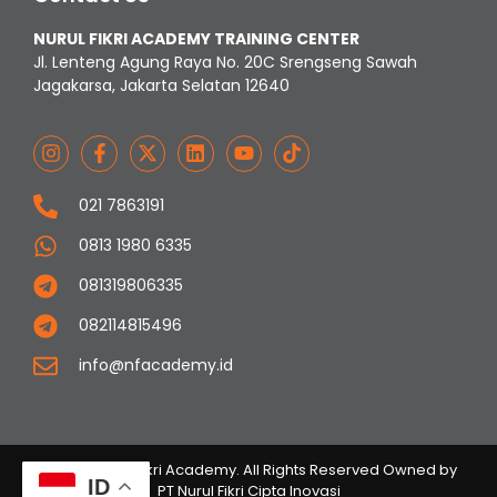
NURUL FIKRI ACADEMY TRAINING CENTER
Jl. Lenteng Agung Raya No. 20C Srengseng Sawah
Jagakarsa, Jakarta Selatan 12640
021 7863191
0813 1980 6335
081319806335
082114815496
info@nfacademy.id
© 2023 Nurul Fikri Academy. All Rights Reserved Owned by
ID
PT Nurul Fikri Cipta Inovasi