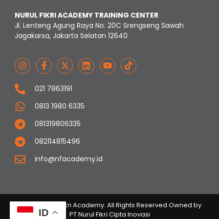
NURUL FIKRI ACADEMY TRAINING CENTER
Jl. Lenteng Agung Raya No. 20C Srengseng Sawah
Jagakarsa, Jakarta Selatan 12640
021 7863191
0813 1980 6335
081319806335
082114815496
info@nfacademy.id
© 2023 Nurul Fikri Academy. All Rights Reserved Owned by
ID
PT Nurul Fikri Cipta Inovasi