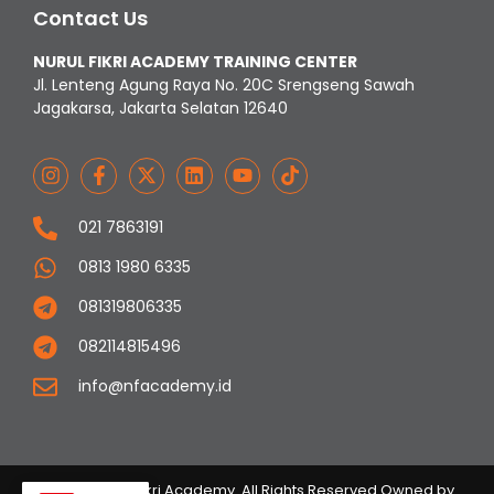
Contact Us
NURUL FIKRI ACADEMY TRAINING CENTER
Jl. Lenteng Agung Raya No. 20C Srengseng Sawah
Jagakarsa, Jakarta Selatan 12640
021 7863191
0813 1980 6335
081319806335
082114815496
info@nfacademy.id
© 2023 Nurul Fikri Academy. All Rights Reserved Owned by