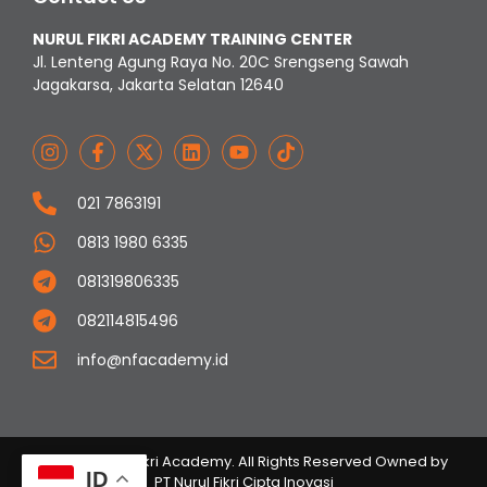
NURUL FIKRI ACADEMY TRAINING CENTER
Jl. Lenteng Agung Raya No. 20C Srengseng Sawah
Jagakarsa, Jakarta Selatan 12640
021 7863191
0813 1980 6335
081319806335
082114815496
info@nfacademy.id
© 2023 Nurul Fikri Academy. All Rights Reserved Owned by
ID
PT Nurul Fikri Cipta Inovasi