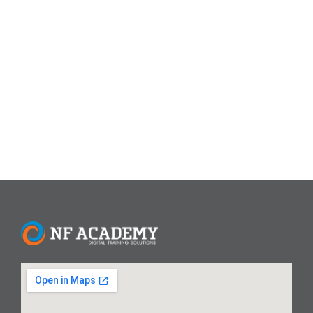
kekurangan masing-masing, tergantung pada kebutuhan
pengguna. Artikel ini akan membedah perbandingan
keduanya dari segi fitur, kemudahan penggunaan, harga,
dan tujuan penggunaannya. 1. Kemudahan Penggunaan
Kesimpulan: Canva lebih mudah digunakan, sementara
Photoshop memerlukan pembelajaran lebih lama....
Read More